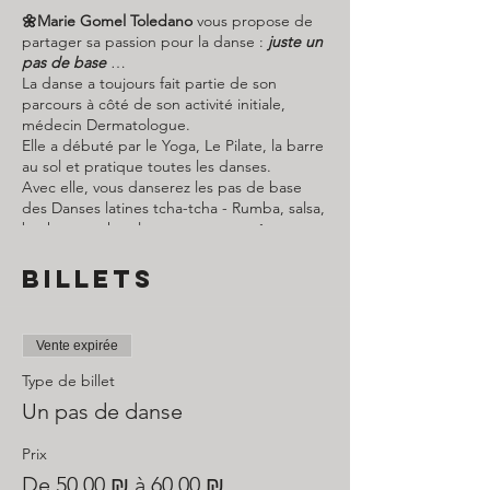
🌼Marie Gomel Toledano
vous propose de
partager sa passion pour la danse :
juste un
pas de base
…
La danse a toujours fait partie de son
parcours à côté de son activité initiale,
médecin Dermatologue.
Elle a débuté par le Yoga, Le Pilate, la barre
au sol et pratique toutes les danses.
Avec elle, vous danserez les pas de base
des Danses latines tcha-tcha - Rumba, salsa,
bachata, rock, valse, tango… et même
pourquoi pas, la danse orientale …
Voulez-vous danser une après-midi par
Billets
semaine ?
Tous les jeudis
Venez seul/e) ou avec un partenaire.
Vente expirée
Venez bouger en vous amusant, pour tous
les âges.
Type de billet
20 personnes max.
Un pas de danse
Inscription et réglement obligatoires via le
site
https://www.mafta.fr
Prix
Pour plus de renseignements, contacter
De 50,00 ₪ à 60,00 ₪
Simone
: 058 585 7157