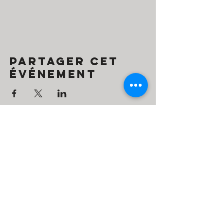
Partager cet
événement
Contact
Simone O'Hana
Tel:
+972585857157