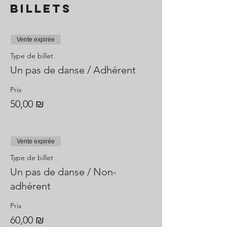
Billets
Vente expirée
Type de billet
Un pas de danse / Adhérent
Prix
50,00 ₪
Vente expirée
Type de billet
Un pas de danse / Non-
adhérent
Prix
60,00 ₪