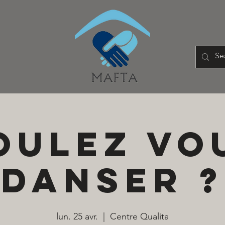
oulez vo
danser ?
lun. 25 avr.
  |  
Centre Qualita