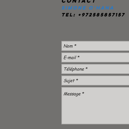
Contact
Simone O'Hana
Tel: +972585857157