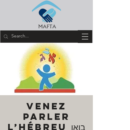
Venez
parler
l’hébreu בואו