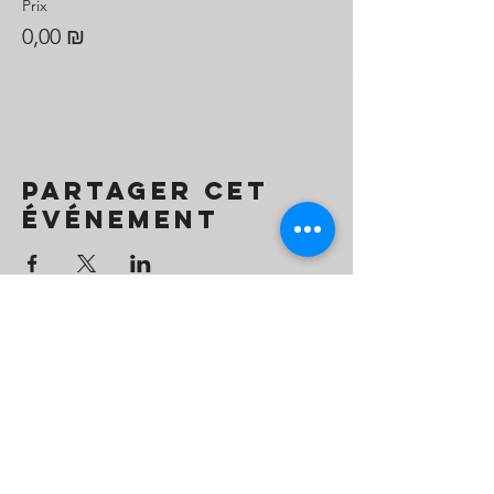
Prix
0,00 ₪
Partager cet
événement
Contact
Simone O'Hana
Tel:
+972585857157