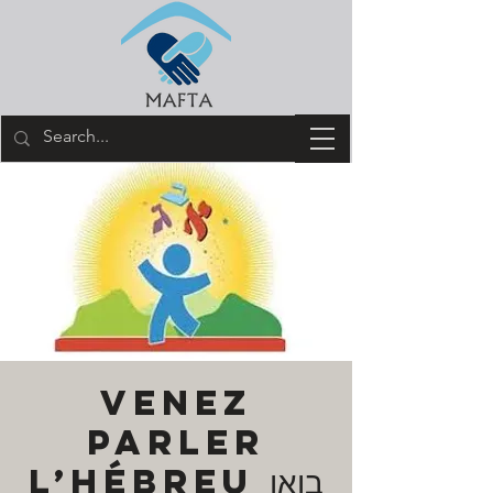
Venez
parler
l’hébreu בואו