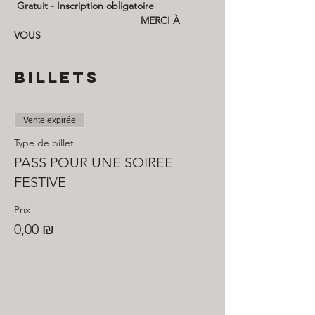
 Gratuit - Inscription obligatoire 
                                             MERCI À 
VOUS 
Billets
Vente expirée
Type de billet
PASS POUR UNE SOIREE
FESTIVE
Prix
0,00 ₪