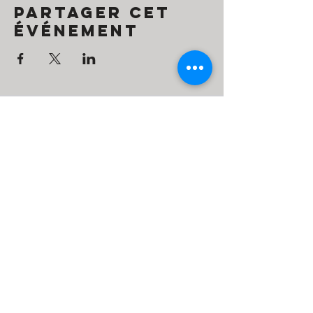
Partager cet
événement
Contact
Simone O'Hana
Tel:
+972585857157