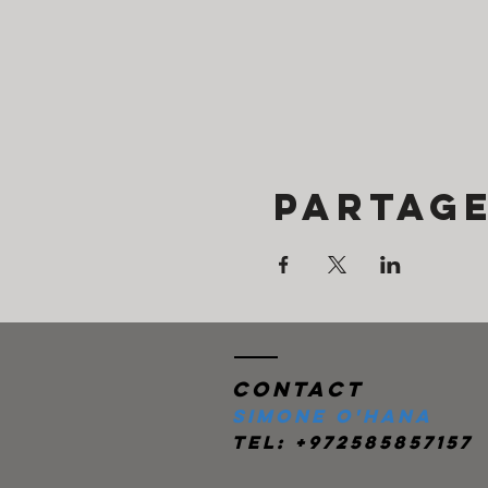
Partag
Contact
Simone O'Hana
Tel: +972585857157