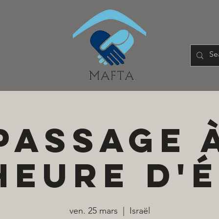
PASSAGE 
HEURE D'
ven. 25 mars
  |  
Israël