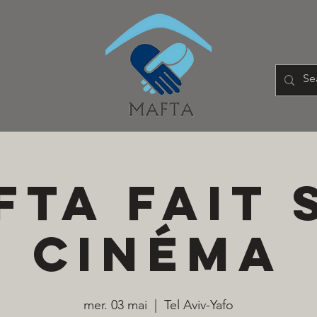
FTA fait 
Cinéma
mer. 03 mai
  |  
Tel Aviv-Yafo