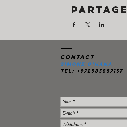
Partag
Contact
Simone O'Hana
Tel: +972585857157