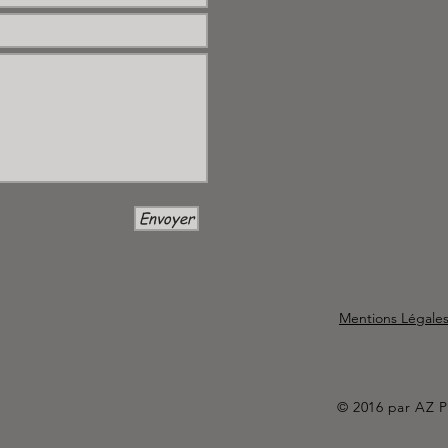
Envoyer
Mentions Légale
© 2016 par AZ P