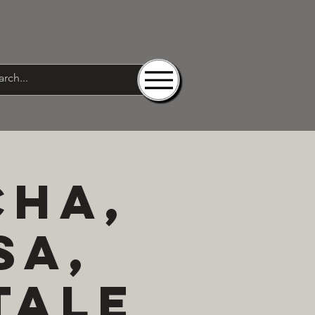
cha,
sa,
tale