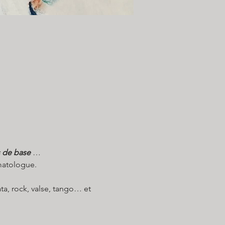
s de base
 …
rmatologue.
ta, rock, valse, tango… et 