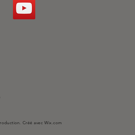
s
roduction. Créé avec
Wix.com