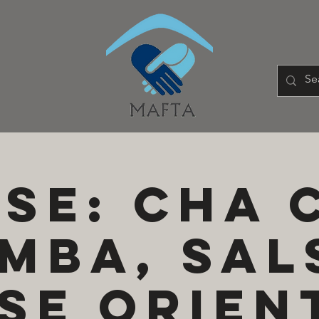
se: cha 
mba, sal
se orien