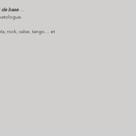
s de base
 …
rmatologue.
ta, rock, valse, tango… et 