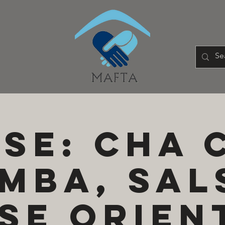
se: cha 
mba, sal
se orien