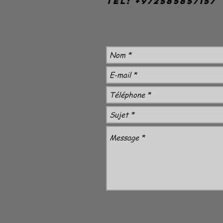
Tel: +972585857157