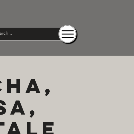
cha,
sa,
tale