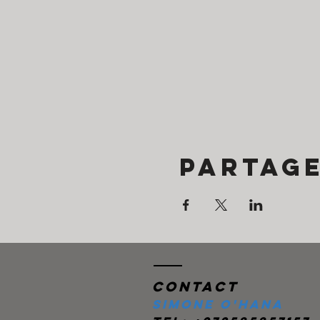
Partag
Contact
Simone O'Hana