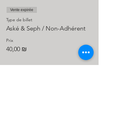
Vente expirée
Type de billet
Aské & Seph / Non-Adhérent
Prix
40,00 ₪
Partager cet
événement