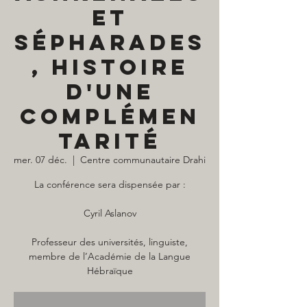
et
Sépharades
, Histoire
d'une
complémen
tarité
mer. 07 déc.
  |  
Centre communautaire Drahi
La conférence sera dispensée par :
Cyril Aslanov
Professeur des universités, linguiste,
membre de l’Académie de la Langue
Hébraïque