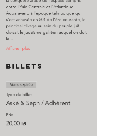
la conquête arabe de l'espace compris 
entre l'Asie Centrale et l'Atlantique.
Auparavant, à l'époque talmudique qui 
s'est achevée en 501 de l'ère courante, le 
principal clivage au sein du peuple juif 
divisait le judaïsme galiléen auquel on doit 
la…
Afficher plus
Billets
Vente expirée
Type de billet
Aské & Seph / Adhérent
Prix
20,00 ₪