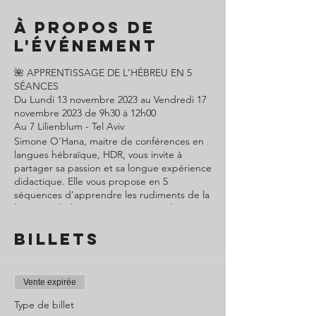
À propos de
l'événement
🌺 APPRENTISSAGE DE L'HÉBREU EN 5
SÉANCES
Du Lundi 13 novembre 2023 au Vendredi 17
novembre 2023 de 9h30 à 12h00
Au 7 Lilienblum - Tel Aviv
Simone O'Hana, maitre de conférences en
langues hébraïque, HDR, vous invite à
partager sa passion et sa longue expérience
didactique. Elle vous propose en 5
séquences d'apprendre les rudiments de la
langue et hébraïque notamment à lire et
écrire l'hébreu mais également de vous
permettre de comprendre les mécanismes
Billets
de cette belle langue.
Notions requises : Aucunes
Vente expirée
PAF :
Type de billet
Adhérent : 150 ₪ les 5 séquences.