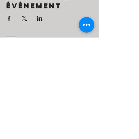
événement
Contact
Simone O'Hana
Tel:
+972585857157